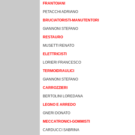
FRANTOIANI
PETACCHI ADRIANO
BRUCIATORISTI-MANUTENTORI
GIANNONI STEFANO
RESTAURO
MUSETTI RENATO
ELETTRICISTI
LORIERI FRANCESCO
TERMOIDRAULICI
GIANNONI STEFANO
CARROZZIERI
BERTOLINI LOREDANA
LEGNO E ARREDO
GNERI DONATO
MECCATRONICI-GOMMISTI
CARDUCCI SABRINA