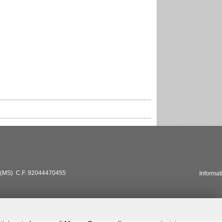
MS) C.F. 92044470455
Informat