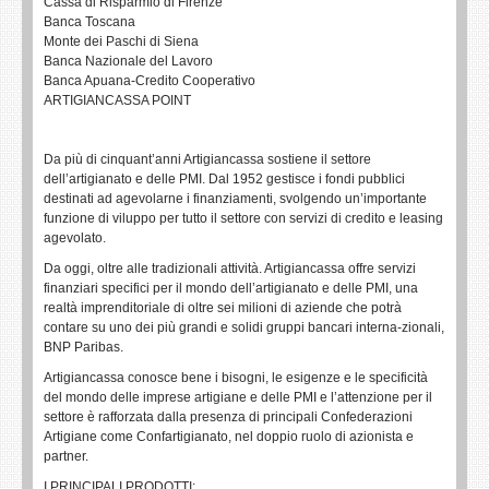
Cassa di Risparmio di Firenze
Banca Toscana
Monte dei Paschi di Siena
Banca Nazionale del Lavoro
Banca Apuana-Credito Cooperativo
ARTIGIANCASSA POINT
Da più di cinquant’anni Artigiancassa sostiene il settore
dell’artigianato e delle PMI. Dal 1952 gestisce i fondi pubblici
destinati ad agevolarne i finanziamenti, svolgendo un’importante
funzione di viluppo per tutto il settore con servizi di credito e leasing
agevolato.
Da oggi, oltre alle tradizionali attività. Artigiancassa offre servizi
finanziari specifici per il mondo dell’artigianato e delle PMI, una
realtà imprenditoriale di oltre sei milioni di aziende che potrà
contare su uno dei più grandi e solidi gruppi bancari interna-zionali,
BNP Paribas.
Artigiancassa conosce bene i bisogni, le esigenze e le specificità
del mondo delle imprese artigiane e delle PMI e l’attenzione per il
settore è rafforzata dalla presenza di principali Confederazioni
Artigiane come Confartigianato, nel doppio ruolo di azionista e
partner.
I PRINCIPALI PRODOTTI: