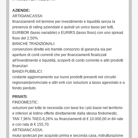
AZIENDE:
ARTIGIANCASSA:
finanziamenti m/l termine per investimento e liquidità senza la
presenza di rating aziendale e quindi un unico tasso per tutti,
EURIBOR (tasso variabile) o EURIRS (tasso fisso) con uno spread
fisso del 2,50%.
BANCHE TRADIZIONALI:
convenzioni dirette e/o tramite consorzio di garanzia sia per
aperture di conti correnti che per finanziamenti finalizzati
all'investimento e liquidità, scoperti di conto corrente e altri prodotti
finanziari
BANDI PUBBLICI:
costante aggiornamento sui nuovi prodotti presenti nel circuito
regionale/provinciale e altri enti con soluzioni a tasso agevolato e a
fondo perduto.
PRIVATI:
FINDOMESTIC:
soluzioni per tutte le necessita con tassi tra i più bassi nel territorio
e inferiori al listino offerto direttamente dalla stessa findomestic.
TAN 7,96% TAEG 8,26% su finanziamenti di € 10.000,00 in 84 rate
e con rata di € 155,70.
ARTIGIANCASSA:
mutui ipotecari per acquisto prima e seconda casa, ristrutturazione