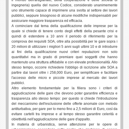
ingegneria) quella del nuovo Codice, considerato unanimemente
uno strumento capace di imprimere una svolta al settore dei lavori
pubblici, seppure bisognoso di alcune modifiche indispensabili per
assicurare maggiore trasparenza ed efficacia.
A cominciare dal tema della qualificazione delle imprese per la
quale si chiede di tenere conto degli effetti della pesante crisi e
quindi di estendere a 10 anni il periodo di riferimento per la
comprova dei requisiti SOA, oltre alla possibilità per le gare sopra i
20 milioni di utilizzare i migliori 5 anni sugli ultimi 10 e di introdurre
ai fini della qualificazione nuovi criteri reputazioni non solo
quantitativi ma in grado di premiare quei soggetti che hanno
mantenuto una struttura affidabile e con elevate professionalità. Allo
stesso tempo, occorre richiedere l'obbligo di iscrizione alle SOA a
partire dai lavori oltre i 258,000 Euro, per semplificare e facilitare
l'accesso delle micro e piccole imprese al mercato dei lavori
pubblici.
Altro elemento fondamentale per la filiera sono i criteri di
aggiudicazione delle gare che devono poter garantire efficienza e
trasparenza allo stesso tempo: per questo si chiede l'introduzione
del meccanismo dell'esclusione delle offerte anomale con metodo
antiturbativa, per gare per lo meno fino a 2,5 milioni di Euro, così da
evitare cartelli tra imprese e al tempo stesso garantire celerità e
obiettività nell'aggiudicazione delle gare d'appalto.
In materia di urbanistica, serve attenzione per le opere di