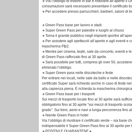
🔹Via l’obbligo di esibire in bar e ristoranti all’aperto il 
consumazioni sarà necessario presentare il certificato 
🔹Per accedere presso parrucchieri, barbieri, saloni di be
🔹Green Pass base per lavoro e stadi.
🔹Super Green Pass per palestre e luoghi al chiuso
🔹Torna il grande pubblico negli impianti sportivi all’ap
🔹Per assistere agli spettacoli all’aperto e agli eventi e
mascherina Ffp2.
🔹Mentre per cinema, teatri, sale da concerto, eventi e le 
di Green Pass rafforzato fino al 30 aprile.
🔹Sarà possibile per tutti, compresi gli over 50, acceder
eliminato l’obbligo.
🔹Super Green pass nelle discoteche e feste
Per entrare nei locali, nelle sale da ballo e nelle discote
certificato Super sarà richiesto anche in caso di feste n
alla capienza piena. È richiesta la mascherina chirurgica,
🔹Green Pass base per i trasporti
Sui mezzi di trasporto locale fino al 30 aprile sarà suff
obbligatorio fino al 30 aprile “sui mezzi di trasporto sco
grado”. Sui treni, aerei e navi a lunga percorrenza fino 
🔹Niente Green Pass in hotel
Via l’obbligo di mostrare il certificato verde – sia base c
indispensabile il Super Green Pass fino al 30 aprile per l
🔹POSITIVI E QUARANTENE🔹