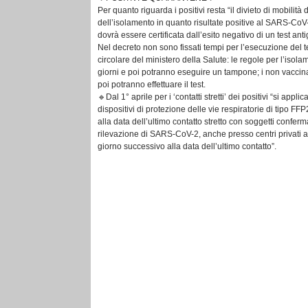
Per quanto riguarda i positivi resta “il divieto di mobilit
dell’isolamento in quanto risultate positive al SARS-CoV-2
dovrà essere certificata dall’esito negativo di un test ant
Nel decreto non sono fissati tempi per l’esecuzione del
circolare del ministero della Salute: le regole per l’iso
giorni e poi potranno eseguire un tampone; i non vaccinati
poi potranno effettuare il test.
🔹Dal 1° aprile per i ‘contatti stretti’ dei positivi “si app
dispositivi di protezione delle vie respiratorie di tipo 
alla data dell’ultimo contatto stretto con soggetti conferm
rilevazione di SARS-CoV-2, anche presso centri privati a c
giorno successivo alla data dell’ultimo contatto”.