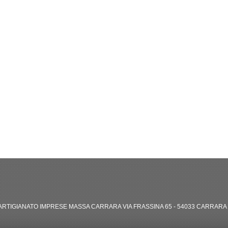
RTIGIANATO IMPRESE MASSA CARRARA VIA FRASSINA 65 - 54033 CARRARA (