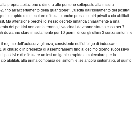
à dalla propria abitazione o dimora alle persone sottoposte alla misura
, fino all’accertamento della guarigione”. L’uscita dall’isolamento dei positivi
igenico rapido o molecolare effettuato anche presso centri privati a ciò abilitati.
 test. Ma attenzione perché lo stesso decreto rimanda chiaramente a una
lamento dei positivi non cambieranno, i vaccinati dovranno stare a casa per 7
 dovranno stare in isolamento per 10 giorni, di cui gli ultimi 3 senza sintomi, e
lica il regime dell’autosorveglianza, consistente nell’obbligo di indossare
FFP2, al chiuso o in presenza di assembramenti fino al decimo giorno successivo
ati positivi e di effettuare un test antigenico rapido o molecolare per la
iò abilitati, alla prima comparsa dei sintomi e, se ancora sintomatici, al quinto