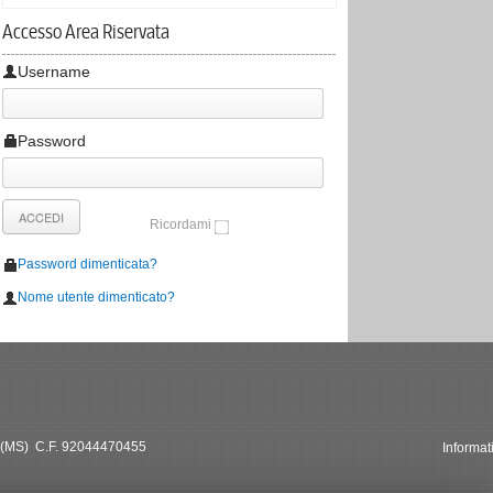
Accesso Area Riservata
Username
Password
Ricordami
Password dimenticata?
Nome utente dimenticato?
MS) C.F. 92044470455
Informat