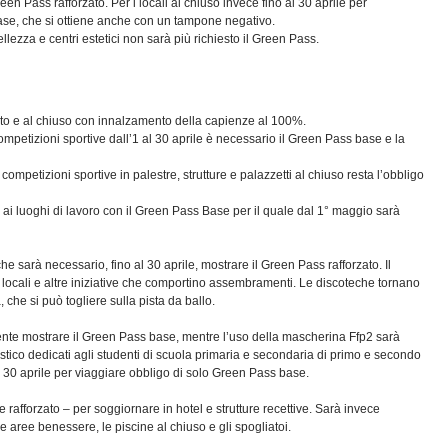
Green Pass rafforzato. Per i locali al chiuso invece fino al 30 aprile per
base, che si ottiene anche con un tampone negativo.
llezza e centri estetici non sarà più richiesto il Green Pass.
erto e al chiuso con innalzamento della capienze al 100%.
 competizioni sportive dall’1 al 30 aprile è necessario il Green Pass base e la
competizioni sportive in palestre, strutture e palazzetti al chiuso resta l’obbligo
e ai luoghi di lavoro con il Green Pass Base per il quale dal 1° maggio sarà
che sarà necessario, fino al 30 aprile, mostrare il Green Pass rafforzato. Il
ei locali e altre iniziative che comportino assembramenti. Le discoteche tornano
 che si può togliere sulla pista da ballo.
iciente mostrare il Green Pass base, mentre l’uso della mascherina Ffp2 sarà
lastico dedicati agli studenti di scuola primaria e secondaria di primo e secondo
al 30 aprile per viaggiare obbligo di solo Green Pass base.
he rafforzato – per soggiornare in hotel e strutture recettive. Sarà invece
e aree benessere, le piscine al chiuso e gli spogliatoi.